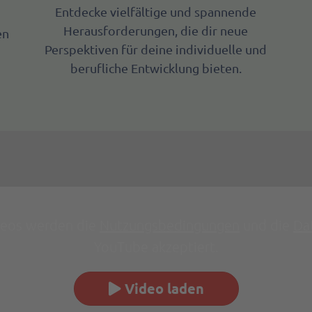
Entdecke vielfältige und spannende
Herausforderungen, die dir neue
en
Perspektiven für deine individuelle und
,
berufliche Entwicklung bieten.
deos werden die
Nutzungsbedingungen
und die
Da
YouTube akzeptiert.
Video laden