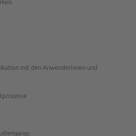
rken.
nikation mit den Anwenderinnen und
etprozesse
tudiengangs