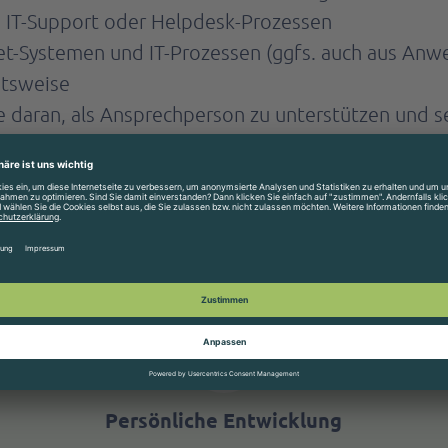
, IT-Support oder Helpdesk-Prozessen
et-Systemen und IT-Prozessen (ggfs. auch aus An
itsweise
daran, als Ansprechperson zu unterstützen und se
Persönliche Entwicklung