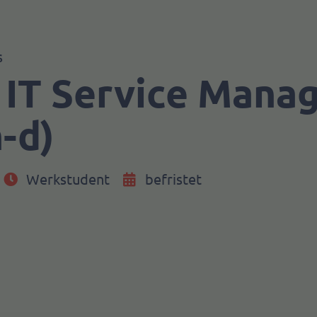
s
 IT Service Mana
-d)
Werkstudent
befristet